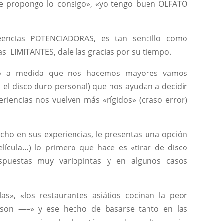
e propongo lo consigo», «yo tengo buen OLFATO
encias POTENCIADORAS, es tan sencillo como
as LIMITANTES, dale las gracias por su tiempo.
bo a medida que nos hacemos mayores vamos
 el disco duro personal) que nos ayudan a decidir
eriencias nos vuelven más «rígidos» (craso error)
ho en sus experiencias, le presentas una opción
 película…) lo primero que hace es «tirar de disco
spuestas muy variopintas y en algunos casos
as», «los restaurantes asiátios cocinan la peor
s son —–» y ese hecho de basarse tanto en las