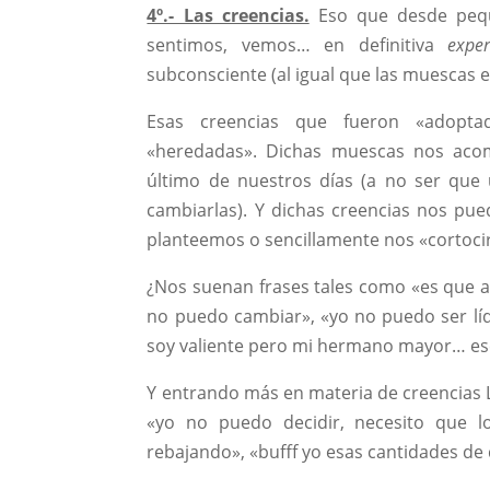
4º.- Las creencias.
Eso que desde peq
sentimos, vemos… en definitiva
expe
subconsciente (al igual que las muescas e
Esas creencias que fueron «adopt
«heredadas». Dichas muescas nos aco
último de nuestros días (a no ser que
cambiarlas). Y dichas creencias nos pu
planteemos o sencillamente nos «cortocir
¿Nos suenan frases tales como «es que aq
no puedo cambiar», «yo no puedo ser líd
soy valiente pero mi hermano mayor… ese 
Y entrando más en materia de creencias 
«yo no puedo decidir, necesito que l
rebajando», «bufff yo esas cantidades d