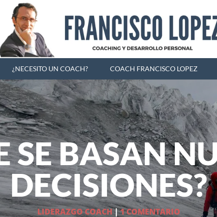
¿NECESITO UN COACH?
COACH FRANCISCO LOPEZ
E SE BASAN N
DECISIONES?
LIDERAZGO COACH
|
1 COMENTARIO