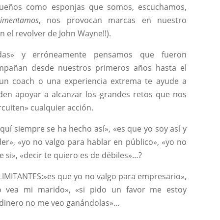
ueños como esponjas que somos, escuchamos,
rimentamos
, nos provocan marcas en nuestro
n el revolver de John Wayne!!).
adas» y erróneamente pensamos que fueron
mpañan desde nuestros primeros años hasta el
 un coach o una experiencia extrema te ayude a
eden apoyar a alcanzar los grandes retos que nos
cuiten» cualquier acción.
uí siempre se ha hecho así», «es que yo soy así y
er», «yo no valgo para hablar en público», «yo no
si», «decir te quiero es de débiles»…?
LIMITANTES:»es que yo no valgo para empresario»,
o vea mi marido», «si pido un favor me estoy
e dinero no me veo ganándolas»…